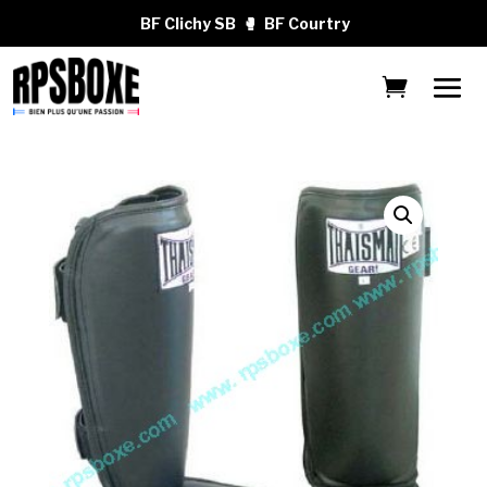
BF Clichy SB
🥊
BF Courtry