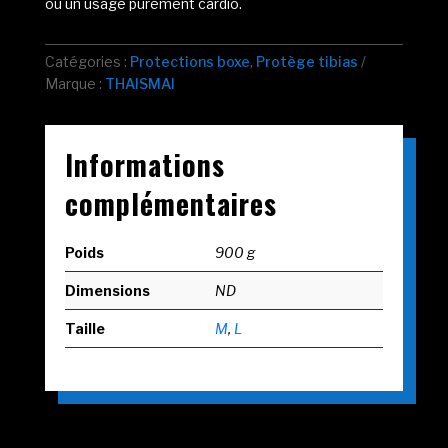
ou un usage purement cardio.
Catégories :
Protections boxe
,
Protège tibias
Marque :
THAISMAI
Informations
complémentaires
Poids
900 g
Dimensions
ND
Taille
M
,
L