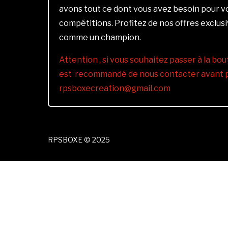
avons tout ce dont vous avez besoin pour 
compétitions. Profitez de nos offres exclus
comme un champion.
Attention , si vous souhaitez passer à la bout
est recommandé de nous contacter avant pa
rpsboxecreation@gmail.com
RPSBOXE © 2025