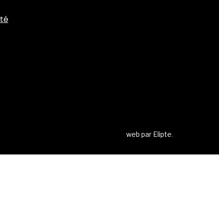
ité
web par
Elipte
.