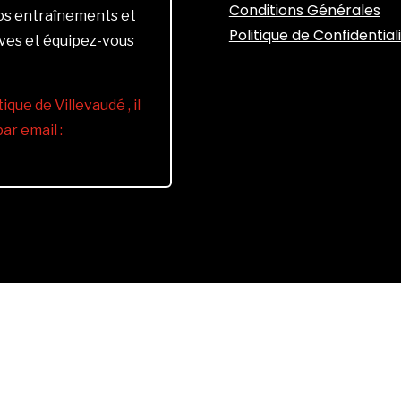
Conditions Générales
vos entraînements et
Politique de Confidential
ives et équipez-vous
ique de Villevaudé , il
r email :