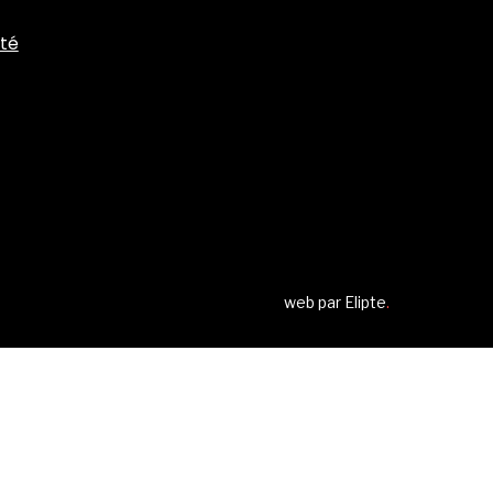
ité
web par
Elipte
.