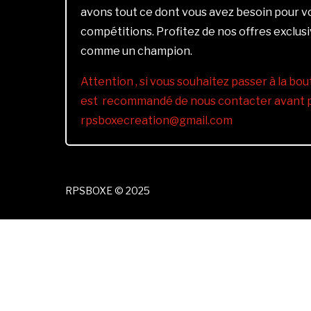
avons tout ce dont vous avez besoin pour 
compétitions. Profitez de nos offres exclus
comme un champion.
Attention , si vous souhaitez passer à la bout
est recommandé de nous contacter avant pa
rpsboxecreation@gmail.com
RPSBOXE © 2025