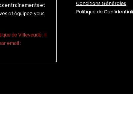
Conditions Générales
vos entraînements et
Politique de Confidential
ives et équipez-vous
ique de Villevaudé , il
r email :