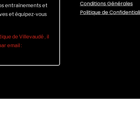
Conditions Générales
vos entraînements et
Politique de Confidential
ives et équipez-vous
ique de Villevaudé , il
r email :