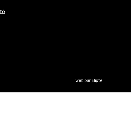
ité
web par
Elipte
.