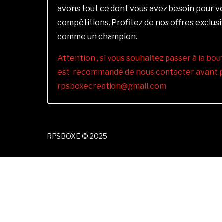
avons tout ce dont vous avez besoin pour 
compétitions. Profitez de nos offres exclus
comme un champion.
Attention , si vous souhaitez passer à la bout
est recommandé de nous contacter avant pa
rpsboxecreation@gmail.com
RPSBOXE © 2025