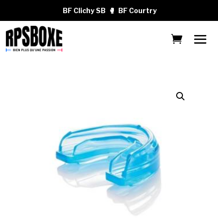
BF Clichy SB
🥊
BF Courtry