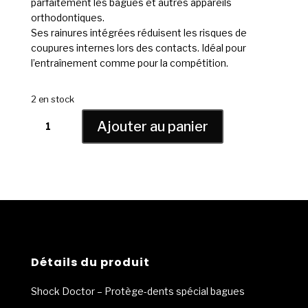
parfaitement les bagues et autres appareils
orthodontiques.
Ses rainures intégrées réduisent les risques de
coupures internes lors des contacts. Idéal pour
l’entraînement comme pour la compétition.
2 en stock
quantité
Ajouter au panier
de
SHOCK
DOCTOR
-
Protège
dents
pour
appareil
dentaire
Détails du produit
Shock Doctor – Protège-dents spécial bagues