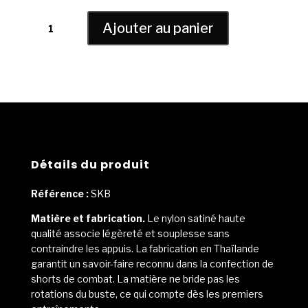
quantité
Ajouter au panier
de
RPS
BOXE
-
Short
de
Kick
boxing
enfants
Détails du produit
rose
en
Référence :
SKB
nylon
Matière et fabrication.
Le nylon satiné haute
qualité associe légèreté et souplesse sans
contraindre les appuis. La fabrication en Thaïlande
garantit un savoir-faire reconnu dans la confection de
shorts de combat. La matière ne bride pas les
rotations du buste, ce qui compte dès les premiers