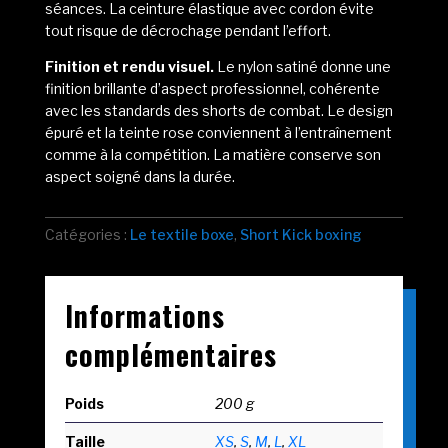
séances. La ceinture élastique avec cordon évite
tout risque de décrochage pendant l’effort.
Finition et rendu visuel.
Le nylon satiné donne une
finition brillante d’aspect professionnel, cohérente
avec les standards des shorts de combat. Le design
épuré et la teinte rose conviennent à l’entraînement
comme à la compétition. La matière conserve son
aspect soigné dans la durée.
Catégories :
Le textile boxe
,
Short Kick boxing
Informations
complémentaires
Poids
200 g
Taille
XS
,
S
,
M
,
L
,
XL