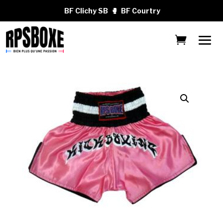
BF Clichy SB
🥊
BF Courtry