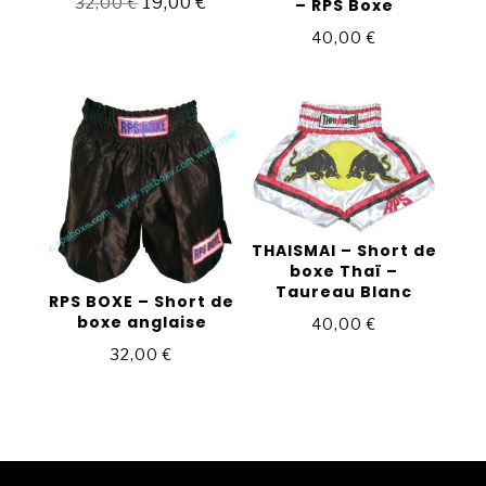
Le
19,00
€
Le
32,00
€
– RPS Boxe
prix
prix
40,00
€
initial
actuel
était :
est :
32,00 €.
19,00 €.
THAISMAI – Short de
boxe Thaï –
Taureau Blanc
RPS BOXE – Short de
boxe anglaise
40,00
€
32,00
€