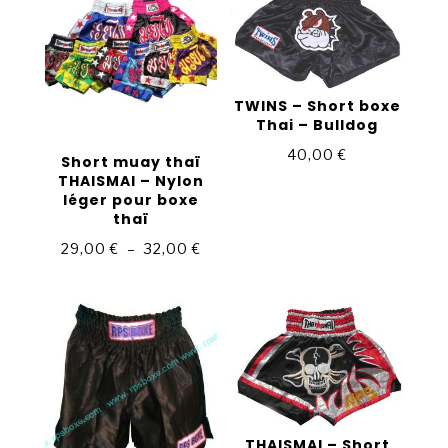
TWINS – Short boxe
Thai – Bulldog
40,00
€
Short muay thaï
THAISMAI – Nylon
léger pour boxe
thaï
Plage
29,00
€
–
32,00
€
de
prix :
29,00 €
à
32,00 €
THAISMAI – Short