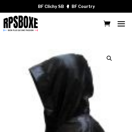
BF Clichy SB
🥊
BF Courtry