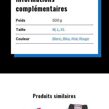
complémentaires
Poids
500 g
Taille
M
,
L
,
XL
Couleur
Blanc
,
Bleu
,
Noir
,
Rouge
Produits similaires