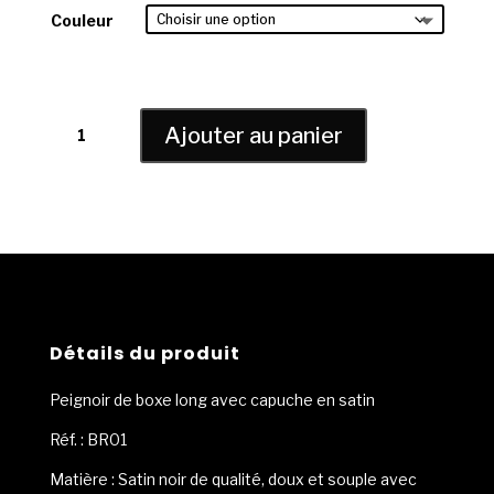
Couleur
quantité
Ajouter au panier
de
Peignoir
de
boxe
en
satin
personnalisable
avec
capuche
Détails du produit
Peignoir de boxe long avec capuche en satin
Réf. : BR01
Matière : Satin noir de qualité, doux et souple avec