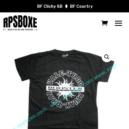
BF Clichy SB
🥊
BF Courtry