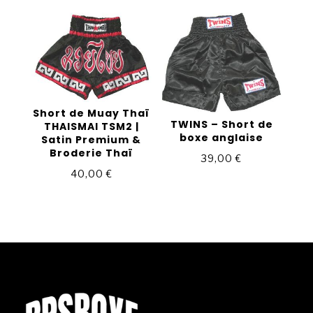
prix :
29,00 €
à
32,00 €
Short de Muay Thaï
TWINS – Short de
THAISMAI TSM2 |
boxe anglaise
Satin Premium &
Broderie Thaï
39,00
€
40,00
€