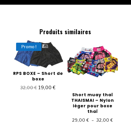
Produits similaires
Promo !
RPS BOXE – Short de
boxe
Le
19,00
€
Le
32,00
€
Short muay thaï
prix
prix
THAISMAI – Nylon
initial
actuel
léger pour boxe
était :
est :
thaï
32,00 €.
19,00 €.
Plage
29,00
€
–
32,00
€
de