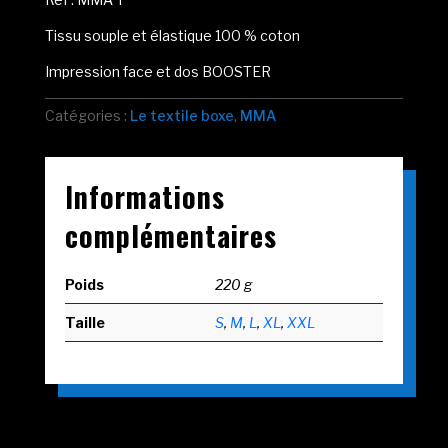
Tissu souple et élastique 100 % coton
Impression face et dos BOOSTER
Catégories :
Le textile boxe
,
MMA
Informations
complémentaires
Poids
220 g
Taille
S
,
M
,
L
,
XL
,
XXL