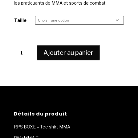
les pratiquants de MMA et sports de combat.
Taille
quantité
Ajouter au panier
de
RPS
BOXE
-
Tee
shirt
MMA
-
Booster
Détails du produit
RPS BOXE – Tee shirt MMA
Réf : MMA T