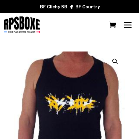
BF Clichy SB
🥊
BF Courtry