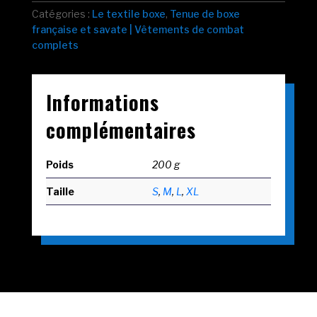
Catégories :
Le textile boxe
,
Tenue de boxe
française et savate | Vêtements de combat
complets
Informations
complémentaires
Poids
200 g
Taille
S
,
M
,
L
,
XL