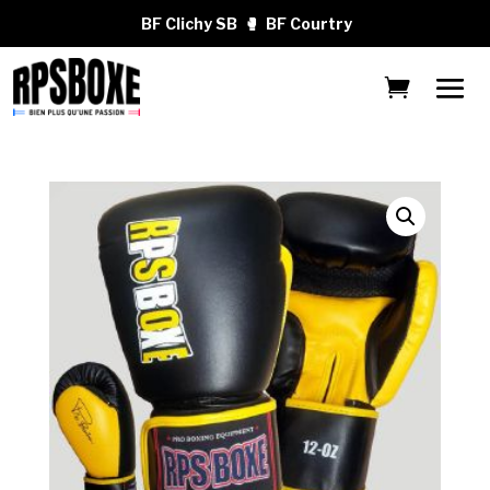
BF Clichy SB
🥊
BF Courtry