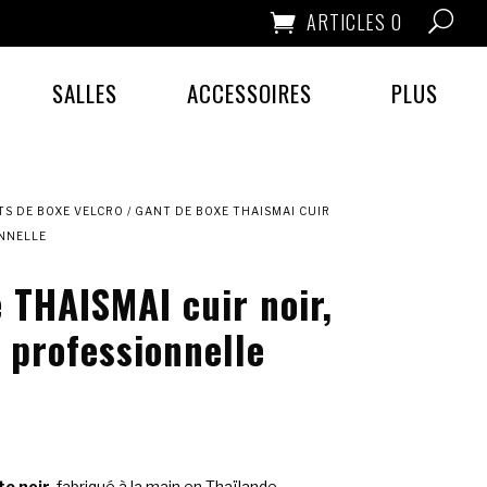
ARTICLES 0
SALLES
ACCESSOIRES
PLUS
S DE BOXE VELCRO
/ GANT DE BOXE THAISMAI CUIR
NNELLE
 THAISMAI cuir noir,
 professionnelle
te noir
, fabriqué à la main en Thaïlande,