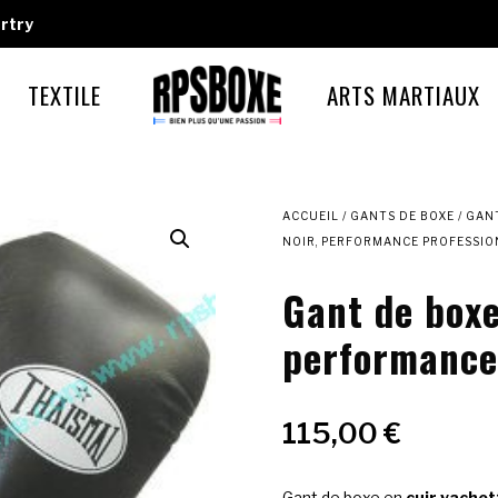
rtry
TEXTILE
ARTS MARTIAUX
ACCUEIL
/
GANTS DE BOXE
/
GANT
NOIR, PERFORMANCE PROFESSIO
Gant de boxe
performance
115,00
€
Gant de boxe en
cuir vachet