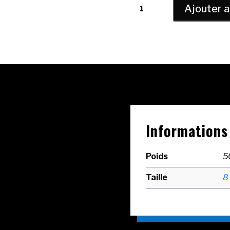
Ajouter a
de
Gant
de
boxe
THAISMAI
cuir
noir,
performance
professionnelle
t
Informations
Poids
5
Taille
8