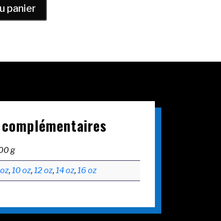
u panier
 complémentaires
00 g
 oz
,
10 oz
,
12 oz
,
14 oz
,
16 oz