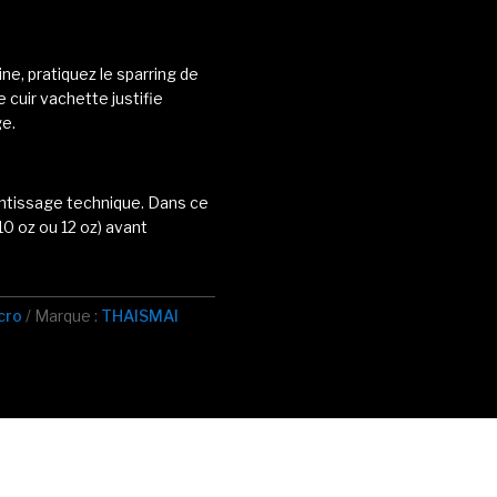
ne, pratiquez le sparring de
 cuir vachette justifie
ge.
ntissage technique. Dans ce
10 oz ou 12 oz) avant
cro
Marque :
THAISMAI