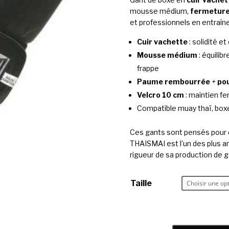
mousse médium,
fermeture
et professionnels en entraîn
Cuir vachette
: solidité et
Mousse médium
: équilib
frappe
Paume rembourrée
+
po
Velcro 10 cm
: maintien f
Compatible muay thaï, boxe
Ces gants sont pensés pour d
THAISMAI est l’un des plus an
rigueur de sa production de 
Taille
quantité