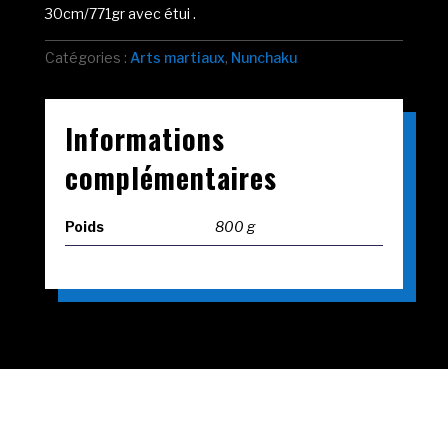
30cm/771gr avec étui .
Catégories :
Arts martiaux
,
Nunchaku
Informations
complémentaires
Poids
800 g