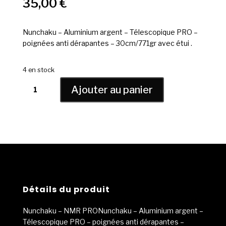
35,00
€
Nunchaku – Aluminium argent – Télescopique PRO –
poignées anti dérapantes – 30cm/771gr avec étui .
4 en stock
quantité
Ajouter au panier
de
Nunchaku
-
télescopique
-
NMR
PRO
Détails du produit
Nunchaku – NMR PRONunchaku – Aluminium argent –
Télescopique PRO – poignées anti dérapantes –