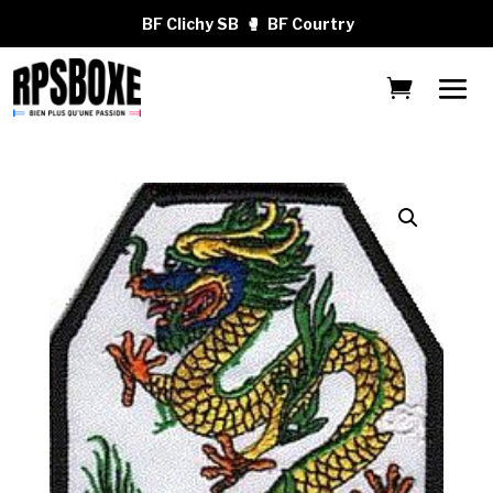
BF Clichy SB
🥊
BF Courtry