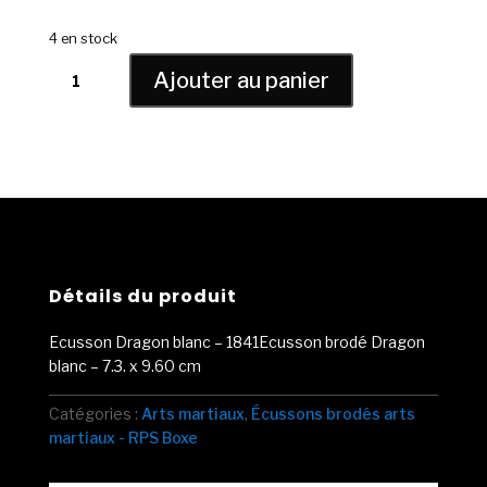
4 en stock
quantité
Ajouter au panier
de
Ecusson
Dragon
blanc
-
1841
Détails du produit
Ecusson Dragon blanc – 1841Ecusson brodé Dragon
blanc – 7.3. x 9.60 cm
Catégories :
Arts martiaux
,
Écussons brodés arts
martiaux - RPS Boxe