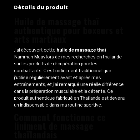
Liniment
Détails du produit
de
Huile de massage thaï
boxe
authentique pour boxeurs et
arts martiaux
J’ai découvert cette
huile de massage thaï
Namman Muay lors de mes recherches en thailande
sur les produits de récupération pour les
combattants. C’est un liniment traditionnel que
j’utilise régulièrement avant et après mes
entraînements, et j’ai remarqué une réelle différence
dans la préparation musculaire et la détente. Ce
produit authentique fabriqué en Thaïlande est devenu
un indispensable dans ma routine sportive.
Comment fonctionne ce
liniment de massage
thaïlandais