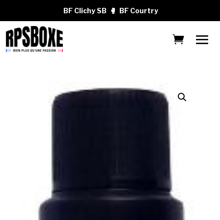
BF Clichy SB
🥊
BF Courtry