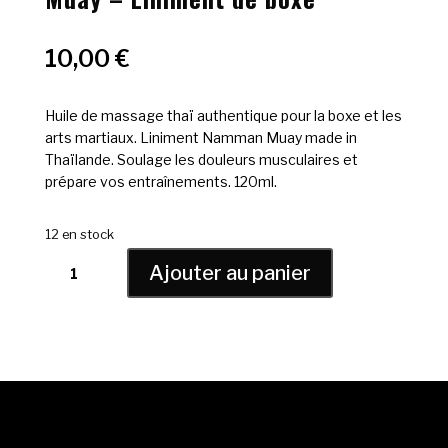
10,00
€
Huile de massage thaï authentique pour la boxe et les
arts martiaux. Liniment Namman Muay made in
Thaïlande. Soulage les douleurs musculaires et
prépare vos entraînements. 120ml.
12 en stock
quantité
Ajouter au panier
de
Huile
de
massage
thaï
Namman
Muay
-