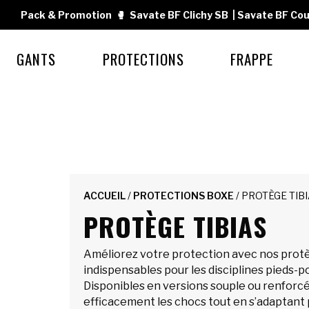
Pack & Promotion
🥊
Savate BF Clichy SB
|
Savate BF Cou
GANTS
PROTECTIONS
FRAPPE
ACCUEIL
/
PROTECTIONS BOXE
/ PROTÈGE TIB
PROTÈGE TIBIAS
Améliorez votre protection avec nos protè
indispensables pour les disciplines pieds-p
Disponibles en versions souple ou renforcé
efficacement les chocs tout en s’adaptant