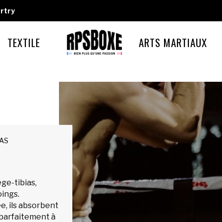
rtry
TEXTILE
ARTS MARTIAUX
IAS
ge-tibias,
oings.
e, ils absorbent
 parfaitement à