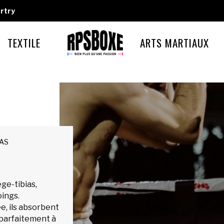
rtry
TEXTILE
ARTS MARTIAUX
IAS
ge-tibias,
oings.
e, ils absorbent
 parfaitement à