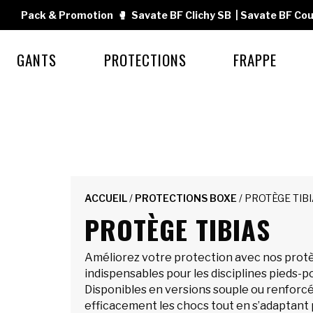
Pack & Promotion
🥊
Savate BF Clichy SB
|
Savate BF Cou
GANTS
PROTECTIONS
FRAPPE
ACCUEIL
/
PROTECTIONS BOXE
/ PROTÈGE TIB
PROTÈGE TIBIAS
Améliorez votre protection avec nos protè
indispensables pour les disciplines pieds-p
Disponibles en versions souple ou renforcé
efficacement les chocs tout en s’adaptant