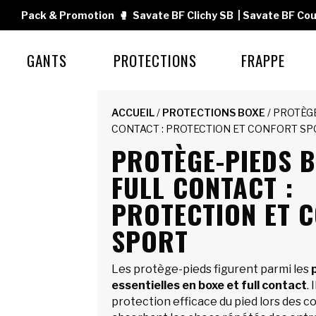
Pack & Promotion
🥊
Savate BF Clichy SB
|
Savate BF Cou
GANTS
PROTECTIONS
FRAPPE
ACCUEIL
/
PROTECTIONS BOXE
/ PROTÈG
CONTACT : PROTECTION ET CONFORT S
PROTÈGE-PIEDS B
FULL CONTACT :
PROTECTION ET 
SPORT
Les protège-pieds figurent parmi les
essentielles en boxe et full contact
.
protection efficace du pied lors des c