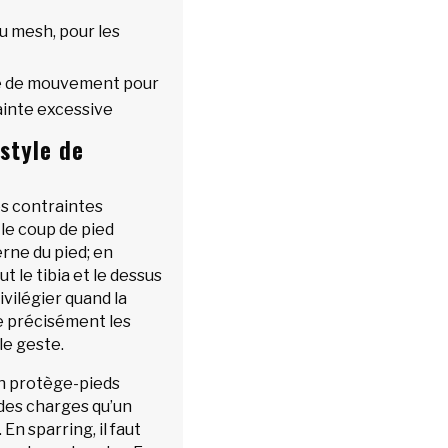
u mesh, pour les
rté de mouvement pour
ainte excessive
style de
es contraintes
 le coup de pied
erne du pied; en
t le tibia et le dessus
ivilégier quand la
re précisément les
le geste.
 un protège-pieds
 des charges qu’un
n sparring, il faut