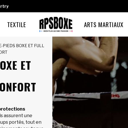
rtry
TEXTILE
ARTS MARTIAUX
E-PIEDS BOXE ET FULL
PORT
OXE ET
CONFORT
protections
 Ils assurent une
oups portés, tout en