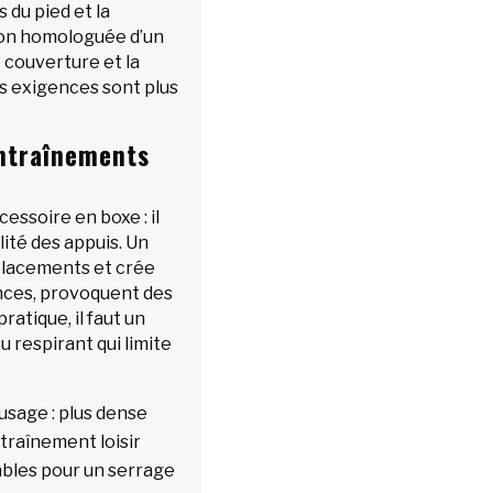
 du pied et la
tion homologuée d’un
e couverture et la
es exigences sont plus
entraînements
cessoire en boxe : il
lité des appuis. Un
placements et crée
ances, provoquent des
pratique, il faut un
u respirant qui limite
usage : plus dense
ntraînement loisir
ables pour un serrage