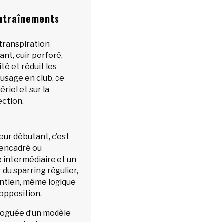
entraînements
 transpiration
nt, cuir perforé,
té et réduit les
 usage en club, ce
ériel et sur la
ection.
ur débutant, c’est
g encadré ou
e intermédiaire et un
 du sparring régulier,
intien, même logique
 opposition.
loguée d’un modèle