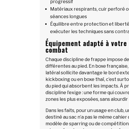
progressif
Matériaux respirants, cuir perforé o
séances longues
Équilibre entre protection et libe
exécuter les techniques sans contr
Équipement adapté à votre 
combat
Chaque discipline de frappe impose d
différentes au pied. En boxe française,
latéral sollicite davantage le bord ext
kickboxing ou en boxe thaï, c’est surtou
du pied qui absorbent les impacts. À pr
discipline l’exige : une forme qui couv
zones les plus exposées, sans alourdir 
Dans les faits, pour un usage en club,
destiné au sac n’a pas le même cahier
modèle de sparring ou de compétition. E