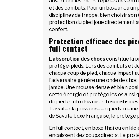
absorbant les chocs répétés des ent
et des combats. Pour un boxeur ou un 
disciplines de frappe, bien choisir so
protection du pied joue directement su
confort.
Protection efficace des pie
full contact
L’absorption des chocs
constitue la p
protège-pieds. Lors des combats et d
chaque coup de pied, chaque impact au
l’adversaire génère une onde de choc 
jambe. Une mousse dense et bien posi
cette énergie et protège les os ainsi q
du pied contre les microtraumatismes.
travailler la puissance en pieds, mêm
de Savate boxe Française, le protège p
En full contact, en boxe thaï ou en kic
encaissent des coups directs. Le protè