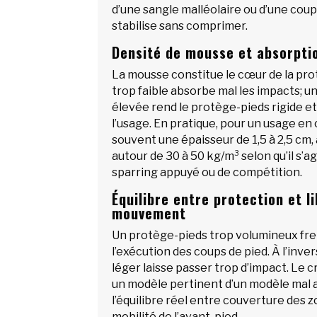
d’une sangle malléolaire ou d’une cou
stabilise sans comprimer.
Densité de mousse et absorpti
La mousse constitue le cœur de la pro
trop faible absorbe mal les impacts; u
élevée rend le protège-pieds rigide et
l’usage. En pratique, pour un usage en 
souvent une épaisseur de 1,5 à 2,5 cm,
autour de 30 à 50 kg/m³ selon qu’il s’agi
sparring appuyé ou de compétition.
Équilibre entre protection et l
mouvement
Un protège-pieds trop volumineux freine
l’exécution des coups de pied. À l’inve
léger laisse passer trop d’impact. Le 
un modèle pertinent d’un modèle mal a
l’équilibre réel entre couverture des 
mobilité de l’avant-pied.