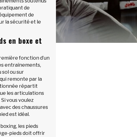
raînements soutenus
pratiquant de
n équipement de
r la sécurité et le
ds en boxe et
remière fonction d’un
es entraînements,
 sol ou sur
qui remonte par la
tionnée répartit
ue les articulations
 Si vous voulez
e avec des chaussures
ied est idéal.
kboxing, les pieds
ge-pieds doit offrir