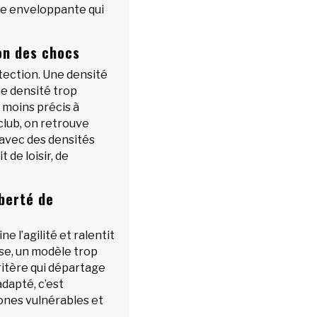
pe enveloppante qui
on des chocs
tection. Une densité
ne densité trop
 moins précis à
club, on retrouve
 avec des densités
t de loisir, de
iberté de
 l’agilité et ralentit
rse, un modèle trop
critère qui départage
dapté, c’est
zones vulnérables et