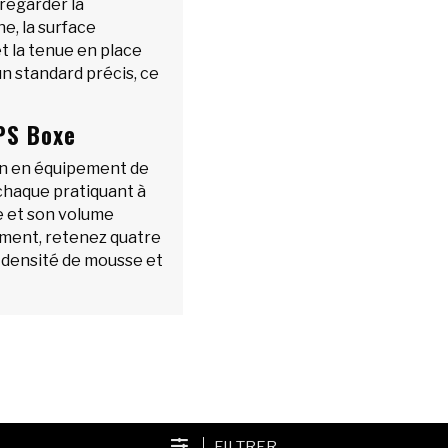
t regarder la
e, la surface
et la tenue en place
un standard précis, ce
PS Boxe
ain en équipement de
 chaque pratiquant à
ne et son volume
ement, retenez quatre
é, densité de mousse et
FILTRER