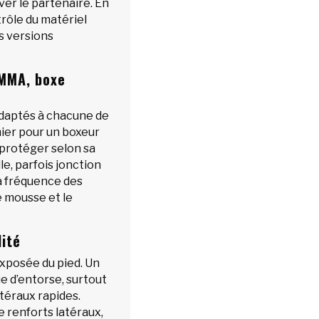
ver le partenaire. En
rôle du matériel
s versions
 MMA, boxe
daptés à chacune de
mier pour un boxeur
à protéger selon sa
lle, parfois jonction
la fréquence des
e mousse et le
lité
 exposée du pied. Un
e d’entorse, surtout
téraux rapides.
e renforts latéraux,