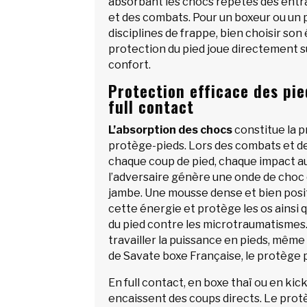
absorbant les chocs répétés des ent
et des combats. Pour un boxeur ou un 
disciplines de frappe, bien choisir so
protection du pied joue directement su
confort.
Protection efficace des pie
full contact
L’absorption des chocs
constitue la p
protège-pieds. Lors des combats et d
chaque coup de pied, chaque impact au
l’adversaire génère une onde de choc 
jambe. Une mousse dense et bien posi
cette énergie et protège les os ainsi q
du pied contre les microtraumatismes.
travailler la puissance en pieds, mêm
de Savate boxe Française, le protège p
En full contact, en boxe thaï ou en kic
encaissent des coups directs. Le protè