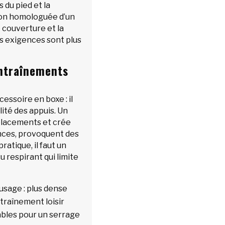
 du pied et la
tion homologuée d’un
e couverture et la
es exigences sont plus
entraînements
cessoire en boxe : il
lité des appuis. Un
placements et crée
ances, provoquent des
pratique, il faut un
u respirant qui limite
usage : plus dense
ntraînement loisir
ables pour un serrage