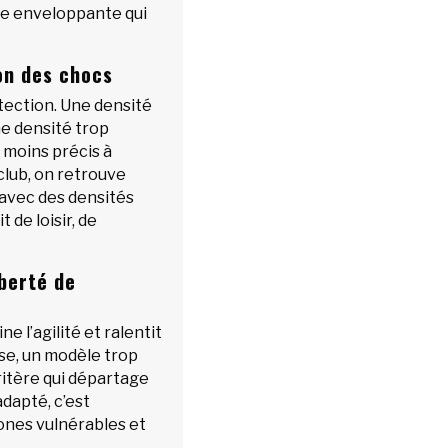
pe enveloppante qui
on des chocs
tection. Une densité
ne densité trop
 moins précis à
club, on retrouve
 avec des densités
t de loisir, de
iberté de
 l’agilité et ralentit
rse, un modèle trop
critère qui départage
dapté, c’est
zones vulnérables et