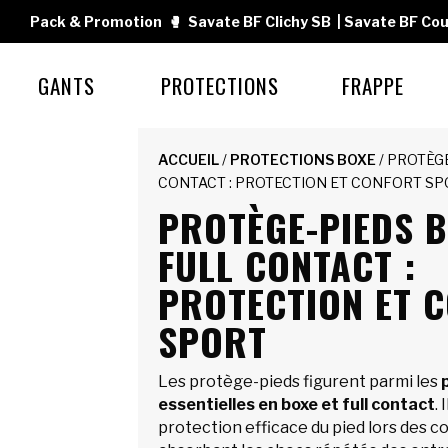
Pack & Promotion
🥊
Savate BF Clichy SB
|
Savate BF Cou
GANTS
PROTECTIONS
FRAPPE
ACCUEIL
/
PROTECTIONS BOXE
/ PROTÈG
CONTACT : PROTECTION ET CONFORT S
PROTÈGE-PIEDS B
FULL CONTACT :
PROTECTION ET 
SPORT
Les protège-pieds figurent parmi les
essentielles en boxe et full contact
.
protection efficace du pied lors des c