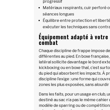
progressif
Matériaux respirants, cuir perforé o
séances longues
Équilibre entre protection et libe
exécuter les techniques sans contr
Équipement adapté à votre 
combat
Chaque discipline de frappe impose d
différentes au pied. En boxe française,
latéral sollicite davantage le bord ext
kickboxing ou en boxe thaï, c’est surtou
du pied qui absorbent les impacts. À pr
discipline l’exige : une forme qui couv
zones les plus exposées, sans alourdir 
Dans les faits, pour un usage en club,
destiné au sac n’a pas le même cahier
modèle de sparring ou de compétition. E