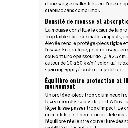
d’une sangle malléolaire ou d’une cou
stabilise sans comprimer.
Densité de mousse et absorpti
La mousse constitue le cœur de la pro
trop faible absorbe mal les impacts; u
élevée rend le protège-pieds rigide et
l’usage. En pratique, pour un usage en 
souvent une épaisseur de 1,5 à 2,5 cm,
autour de 30 à 50 kg/m³ selon qu’il s’agi
sparring appuyé ou de compétition.
Équilibre entre protection et l
mouvement
Un protège-pieds trop volumineux freine
l’exécution des coups de pied. À l’inve
léger laisse passer trop d’impact. Le 
un modèle pertinent d’un modèle mal a
l’équilibre réel entre couverture des 
mobilité de l’avant-pied.