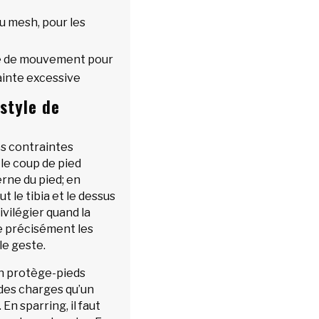
u mesh, pour les
rté de mouvement pour
ainte excessive
style de
es contraintes
 le coup de pied
erne du pied; en
t le tibia et le dessus
ivilégier quand la
re précisément les
le geste.
 un protège-pieds
 des charges qu’un
n sparring, il faut