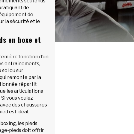
raînements soutenus
pratiquant de
n équipement de
r la sécurité et le
ds en boxe et
remière fonction d’un
es entraînements,
 sol ou sur
qui remonte par la
tionnée répartit
ue les articulations
 Si vous voulez
e avec des chaussures
ied est idéal.
kboxing, les pieds
ge-pieds doit offrir