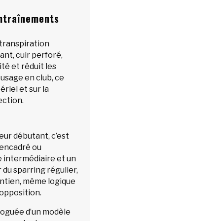
entraînements
 transpiration
nt, cuir perforé,
té et réduit les
 usage en club, ce
ériel et sur la
ection.
ur débutant, c’est
g encadré ou
e intermédiaire et un
 du sparring régulier,
intien, même logique
 opposition.
loguée d’un modèle