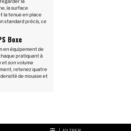
t regarder la
e, la surface
et la tenue en place
un standard précis, ce
PS Boxe
ain en équipement de
 chaque pratiquant à
ne et son volume
ement, retenez quatre
é, densité de mousse et
FILTRER