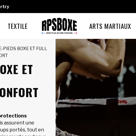
rtry
TEXTILE
ARTS MARTIAUX
E-PIEDS BOXE ET FULL
PORT
OXE ET
CONFORT
protections
 Ils assurent une
oups portés, tout en