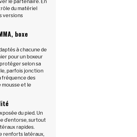
ver le partenaire. En
rôle du matériel
s versions
 MMA, boxe
daptés à chacune de
mier pour un boxeur
à protéger selon sa
lle, parfois jonction
la fréquence des
e mousse et le
lité
 exposée du pied. Un
e d’entorse, surtout
téraux rapides.
e renforts latéraux,