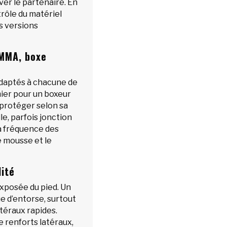
ver le partenaire. En
rôle du matériel
s versions
 MMA, boxe
daptés à chacune de
mier pour un boxeur
à protéger selon sa
lle, parfois jonction
la fréquence des
e mousse et le
lité
 exposée du pied. Un
e d’entorse, surtout
téraux rapides.
e renforts latéraux,