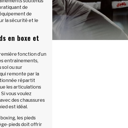
raînements soutenus
pratiquant de
n équipement de
r la sécurité et le
ds en boxe et
remière fonction d’un
es entraînements,
 sol ou sur
qui remonte par la
tionnée répartit
ue les articulations
 Si vous voulez
e avec des chaussures
ied est idéal.
kboxing, les pieds
ge-pieds doit offrir