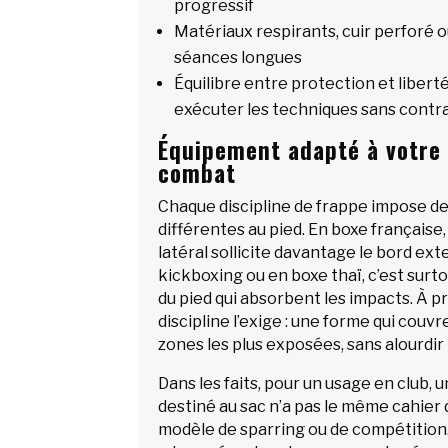
progressif
Matériaux respirants, cuir perforé o
séances longues
Équilibre entre protection et libe
exécuter les techniques sans contr
Équipement adapté à votre 
combat
Chaque discipline de frappe impose d
différentes au pied. En boxe française,
latéral sollicite davantage le bord ext
kickboxing ou en boxe thaï, c’est surtou
du pied qui absorbent les impacts. À pr
discipline l’exige : une forme qui couv
zones les plus exposées, sans alourdir 
Dans les faits, pour un usage en club,
destiné au sac n’a pas le même cahier
modèle de sparring ou de compétition. E