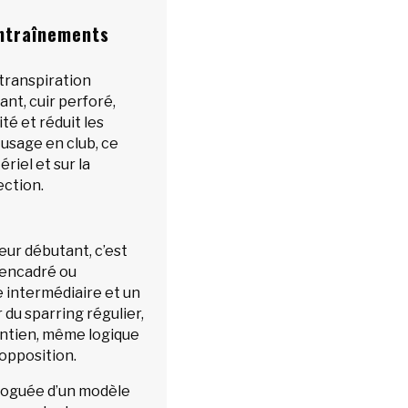
entraînements
 transpiration
nt, cuir perforé,
té et réduit les
 usage en club, ce
ériel et sur la
ection.
ur débutant, c’est
g encadré ou
e intermédiaire et un
 du sparring régulier,
intien, même logique
 opposition.
loguée d’un modèle