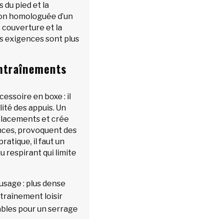
 du pied et la
tion homologuée d’un
e couverture et la
es exigences sont plus
entraînements
cessoire en boxe : il
lité des appuis. Un
placements et crée
ances, provoquent des
pratique, il faut un
u respirant qui limite
usage : plus dense
ntraînement loisir
ables pour un serrage