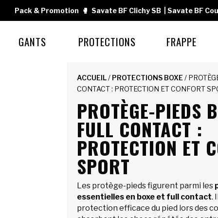
Pack & Promotion
🥊
Savate BF Clichy SB
|
Savate BF Cou
GANTS
PROTECTIONS
FRAPPE
ACCUEIL
/
PROTECTIONS BOXE
/ PROTÈG
CONTACT : PROTECTION ET CONFORT S
PROTÈGE-PIEDS B
FULL CONTACT :
PROTECTION ET 
SPORT
Les protège-pieds figurent parmi les
essentielles en boxe et full contact
.
protection efficace du pied lors des c