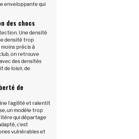
pe enveloppante qui
on des chocs
tection. Une densité
ne densité trop
 moins précis à
club, on retrouve
 avec des densités
t de loisir, de
iberté de
 l’agilité et ralentit
rse, un modèle trop
critère qui départage
dapté, c’est
zones vulnérables et