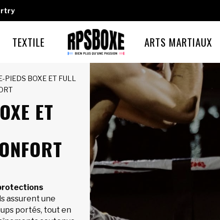
rtry
TEXTILE
ARTS MARTIAUX
E-PIEDS BOXE ET FULL
PORT
OXE ET
CONFORT
protections
 Ils assurent une
oups portés, tout en