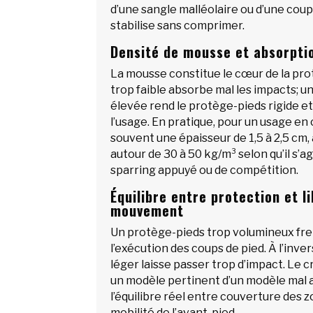
d’une sangle malléolaire ou d’une cou
stabilise sans comprimer.
Densité de mousse et absorpti
La mousse constitue le cœur de la pro
trop faible absorbe mal les impacts; u
élevée rend le protège-pieds rigide et
l’usage. En pratique, pour un usage en 
souvent une épaisseur de 1,5 à 2,5 cm,
autour de 30 à 50 kg/m³ selon qu’il s’agi
sparring appuyé ou de compétition.
Équilibre entre protection et l
mouvement
Un protège-pieds trop volumineux freine
l’exécution des coups de pied. À l’inve
léger laisse passer trop d’impact. Le 
un modèle pertinent d’un modèle mal a
l’équilibre réel entre couverture des 
mobilité de l’avant-pied.