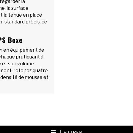
t regarder la
e, la surface
et la tenue en place
un standard précis, ce
PS Boxe
ain en équipement de
 chaque pratiquant à
ne et son volume
ement, retenez quatre
é, densité de mousse et
FILTRER