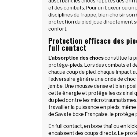
absorbant les chocs répétés des ent
et des combats. Pour un boxeur ou un 
disciplines de frappe, bien choisir so
protection du pied joue directement su
confort.
Protection efficace des pie
full contact
L’absorption des chocs
constitue la p
protège-pieds. Lors des combats et d
chaque coup de pied, chaque impact au
l’adversaire génère une onde de choc 
jambe. Une mousse dense et bien posi
cette énergie et protège les os ainsi q
du pied contre les microtraumatismes.
travailler la puissance en pieds, mêm
de Savate boxe Française, le protège p
En full contact, en boxe thaï ou en kic
encaissent des coups directs. Le protè