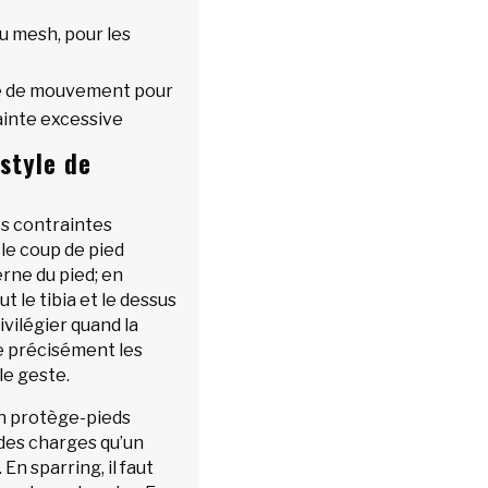
u mesh, pour les
rté de mouvement pour
ainte excessive
style de
es contraintes
 le coup de pied
erne du pied; en
t le tibia et le dessus
ivilégier quand la
re précisément les
le geste.
 un protège-pieds
 des charges qu’un
n sparring, il faut