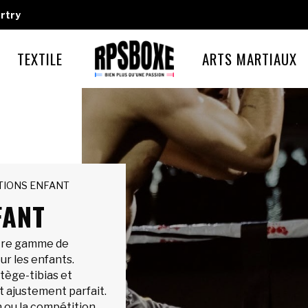
rtry
TEXTILE
ARTS MARTIAUX
TIONS ENFANT
FANT
otre gamme de
r les enfants.
tège-tibias et
t ajustement parfait.
n ou la compétition.