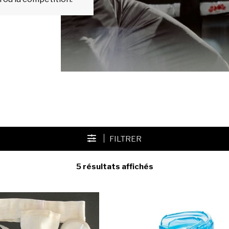
FILTRER
Trié
5 résultats affichés
par
popularité