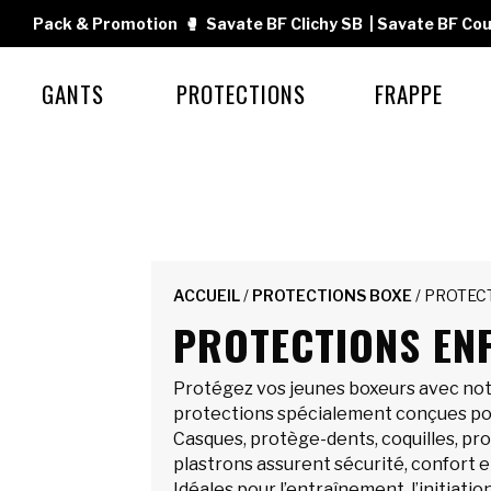
Pack & Promotion
🥊
Savate BF Clichy SB
|
Savate BF Cou
GANTS
PROTECTIONS
FRAPPE
ACCUEIL
/
PROTECTIONS BOXE
/ PROTEC
PROTECTIONS EN
Protégez vos jeunes boxeurs avec n
protections spécialement conçues pou
Casques, protège-dents, coquilles, pro
plastrons assurent sécurité, confort e
Idéales pour l’entraînement, l’initiatio