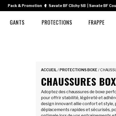
Pack & Promotion
🥊
Savate BF Clichy SB
|
Savate BF Cou
GANTS
PROTECTIONS
FRAPPE
ACCUEIL
/
PROTECTIONS BOXE
/ CHAUSS
CHAUSSURES BOX
Adoptez des chaussures de boxe perf
pour offrir stabilité, légèreté et adhér
design innovant allie confort et style
déplacements rapides et sécurisés, 
optimale lors de vos entraînements e