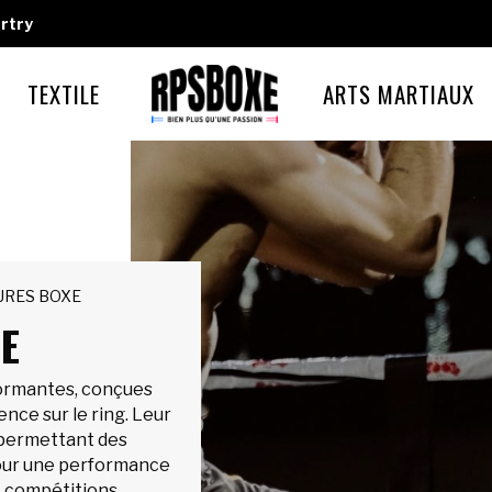
rtry
TEXTILE
ARTS MARTIAUX
URES BOXE
E
ormantes, conçues
ence sur le ring. Leur
, permettant des
pour une performance
t compétitions.