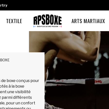
rtry
TEXTILE
ARTS MARTIAUX
 BOXE
 de boxe conçus pour
tés à la boxe
rent une visibilité
z parmi différents
le, pour un confort
 entraînements ou