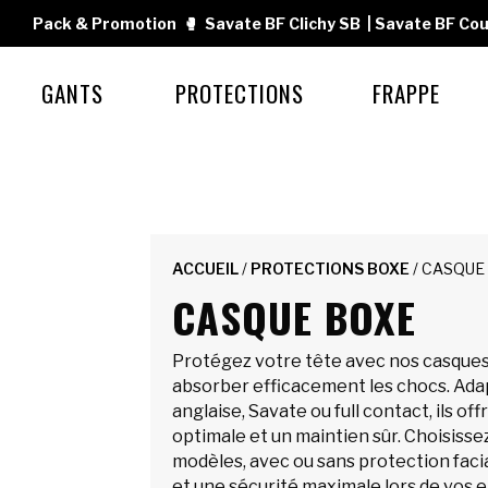
Pack & Promotion
🥊
Savate BF Clichy SB
|
Savate BF Cou
GANTS
PROTECTIONS
FRAPPE
ACCUEIL
/
PROTECTIONS BOXE
/ CASQUE
CASQUE BOXE
Protégez votre tête avec nos casques
absorber efficacement les chocs. Adap
anglaise, Savate ou full contact, ils off
optimale et un maintien sûr. Choisisse
modèles, avec ou sans protection facia
et une sécurité maximale lors de vos