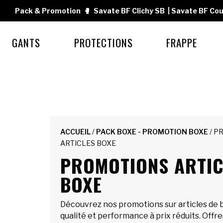
Pack & Promotion
🥊
Savate BF Clichy SB
|
Savate BF Cou
GANTS
PROTECTIONS
FRAPPE
ACCUEIL
/
PACK BOXE - PROMOTION BOXE
/ P
ARTICLES BOXE
PROMOTIONS ARTIC
BOXE
Découvrez nos promotions sur articles de bo
qualité et performance à prix réduits. Offre