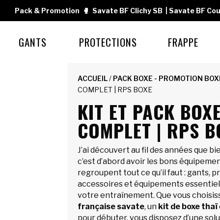
Pack & Promotion
🥊
Savate BF Clichy SB
|
Savate BF Cou
GANTS
PROTECTIONS
FRAPPE
ACCUEIL
/
PACK BOXE - PROMOTION BOX
COMPLET | RPS BOXE
KIT ET PACK BOX
COMPLET | RPS B
J’ai découvert au fil des années que b
c’est d’abord avoir les bons équipemen
regroupent tout ce qu’il faut : gants, p
accessoires et équipements essentiel
votre entraînement. Que vous choisis
française savate
, un
kit de boxe thaï
pour débuter, vous disposez d’une solu