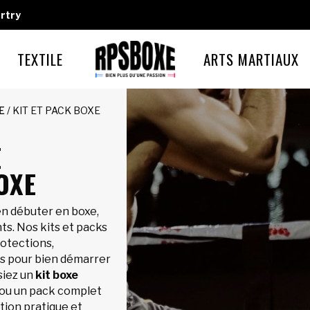
rtry
TEXTILE
ARTS MARTIAUX
E
/ KIT ET PACK BOXE
E
OXE
ien débuter en boxe,
ts. Nos kits et packs
rotections,
s pour bien démarrer
siez un
kit boxe
ou un pack complet
tion pratique et