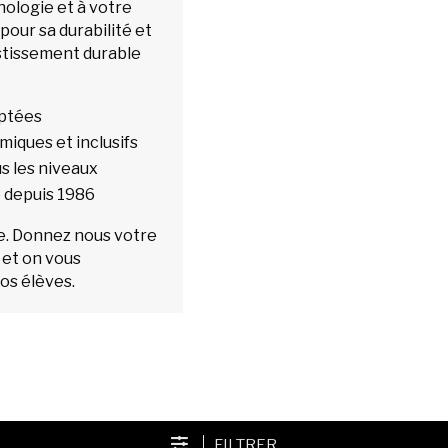
ologie et à votre
our sa durabilité et
stissement durable
aptées
iques et inclusifs
s les niveaux
 depuis 1986
upe. Donnez nous votre
 et on vous
os élèves.
FILTRER