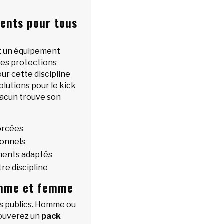
ments pour tous
nt un équipement
 des protections
ur cette discipline
lutions pour le kick
hacun trouve son
orcées
ionnels
ements adaptés
re discipline
omme et femme
es publics. Homme ou
rouverez un
pack