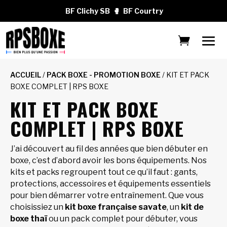
BF Clichy SB
🥊
BF Courtry
ACCUEIL
/
PACK BOXE - PROMOTION BOXE
/ KIT ET PACK
BOXE COMPLET | RPS BOXE
KIT ET PACK BOXE
COMPLET | RPS BOXE
J’ai découvert au fil des années que bien débuter en
boxe, c’est d’abord avoir les bons équipements. Nos
kits et packs regroupent tout ce qu’il faut : gants,
protections, accessoires et équipements essentiels
pour bien démarrer votre entraînement. Que vous
choisissiez un
kit boxe française savate
, un
kit de
boxe thaï
ou un pack complet pour débuter, vous