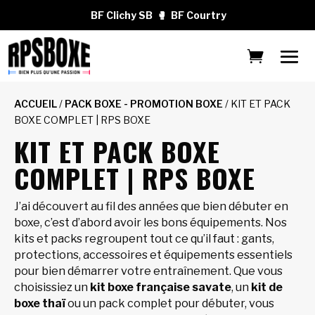
BF Clichy SB
🥊
BF Courtry
ACCUEIL
/
PACK BOXE - PROMOTION BOXE
/ KIT ET PACK
BOXE COMPLET | RPS BOXE
KIT ET PACK BOXE
COMPLET | RPS BOXE
J’ai découvert au fil des années que bien débuter en
boxe, c’est d’abord avoir les bons équipements. Nos
kits et packs regroupent tout ce qu’il faut : gants,
protections, accessoires et équipements essentiels
pour bien démarrer votre entraînement. Que vous
choisissiez un
kit boxe française savate
, un
kit de
boxe thaï
ou un pack complet pour débuter, vous