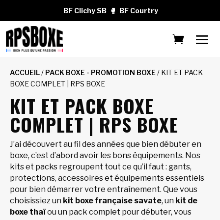
BF Clichy SB
🥊
BF Courtry
ACCUEIL
/
PACK BOXE - PROMOTION BOXE
/ KIT ET PACK
BOXE COMPLET | RPS BOXE
KIT ET PACK BOXE
COMPLET | RPS BOXE
J’ai découvert au fil des années que bien débuter en
boxe, c’est d’abord avoir les bons équipements. Nos
kits et packs regroupent tout ce qu’il faut : gants,
protections, accessoires et équipements essentiels
pour bien démarrer votre entraînement. Que vous
choisissiez un
kit boxe française savate
, un
kit de
boxe thaï
ou un pack complet pour débuter, vous