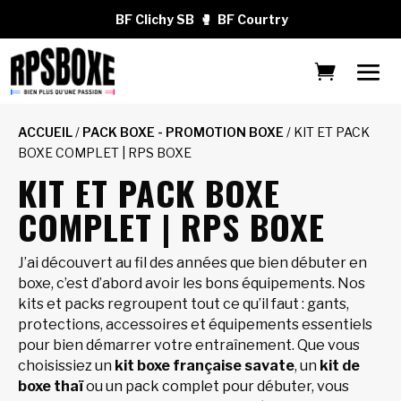
BF Clichy SB
🥊
BF Courtry
ACCUEIL
/
PACK BOXE - PROMOTION BOXE
/ KIT ET PACK
BOXE COMPLET | RPS BOXE
KIT ET PACK BOXE
COMPLET | RPS BOXE
J’ai découvert au fil des années que bien débuter en
boxe, c’est d’abord avoir les bons équipements. Nos
kits et packs regroupent tout ce qu’il faut : gants,
protections, accessoires et équipements essentiels
pour bien démarrer votre entraînement. Que vous
choisissiez un
kit boxe française savate
, un
kit de
boxe thaï
ou un pack complet pour débuter, vous