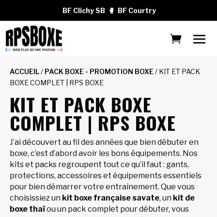
BF Clichy SB
🥊
BF Courtry
ACCUEIL
/
PACK BOXE - PROMOTION BOXE
/ KIT ET PACK
BOXE COMPLET | RPS BOXE
KIT ET PACK BOXE
COMPLET | RPS BOXE
J’ai découvert au fil des années que bien débuter en
boxe, c’est d’abord avoir les bons équipements. Nos
kits et packs regroupent tout ce qu’il faut : gants,
protections, accessoires et équipements essentiels
pour bien démarrer votre entraînement. Que vous
choisissiez un
kit boxe française savate
, un
kit de
boxe thaï
ou un pack complet pour débuter, vous