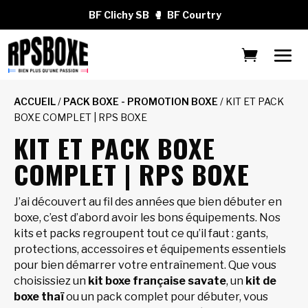
BF Clichy SB
🥊
BF Courtry
ACCUEIL
/
PACK BOXE - PROMOTION BOXE
/ KIT ET PACK
BOXE COMPLET | RPS BOXE
KIT ET PACK BOXE
COMPLET | RPS BOXE
J’ai découvert au fil des années que bien débuter en
boxe, c’est d’abord avoir les bons équipements. Nos
kits et packs regroupent tout ce qu’il faut : gants,
protections, accessoires et équipements essentiels
pour bien démarrer votre entraînement. Que vous
choisissiez un
kit boxe française savate
, un
kit de
boxe thaï
ou un pack complet pour débuter, vous