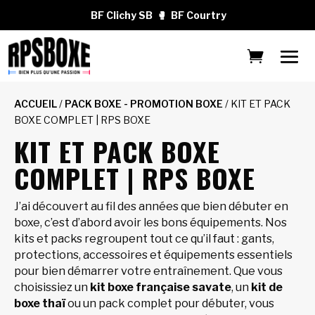
BF Clichy SB
🥊
BF Courtry
ACCUEIL
/
PACK BOXE - PROMOTION BOXE
/ KIT ET PACK
BOXE COMPLET | RPS BOXE
KIT ET PACK BOXE
COMPLET | RPS BOXE
J’ai découvert au fil des années que bien débuter en
boxe, c’est d’abord avoir les bons équipements. Nos
kits et packs regroupent tout ce qu’il faut : gants,
protections, accessoires et équipements essentiels
pour bien démarrer votre entraînement. Que vous
choisissiez un
kit boxe française savate
, un
kit de
boxe thaï
ou un pack complet pour débuter, vous