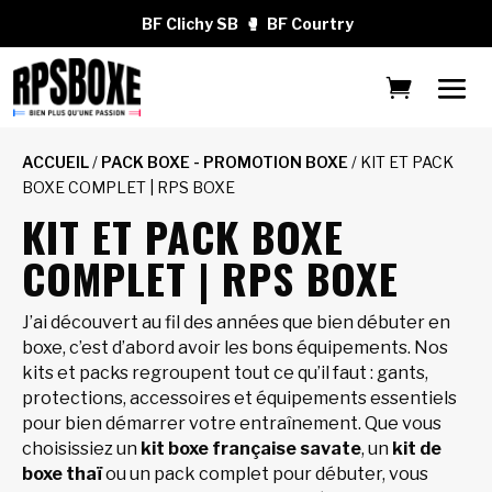
BF Clichy SB
🥊
BF Courtry
ACCUEIL
/
PACK BOXE - PROMOTION BOXE
/ KIT ET PACK
BOXE COMPLET | RPS BOXE
KIT ET PACK BOXE
COMPLET | RPS BOXE
J’ai découvert au fil des années que bien débuter en
boxe, c’est d’abord avoir les bons équipements. Nos
kits et packs regroupent tout ce qu’il faut : gants,
protections, accessoires et équipements essentiels
pour bien démarrer votre entraînement. Que vous
choisissiez un
kit boxe française savate
, un
kit de
boxe thaï
ou un pack complet pour débuter, vous