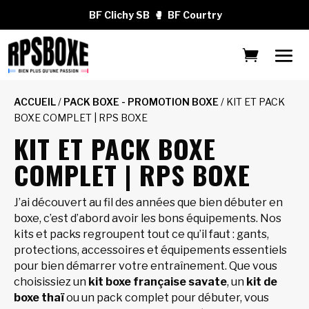
BF Clichy SB
🥊
BF Courtry
ACCUEIL
/
PACK BOXE - PROMOTION BOXE
/ KIT ET PACK
BOXE COMPLET | RPS BOXE
KIT ET PACK BOXE
COMPLET | RPS BOXE
J’ai découvert au fil des années que bien débuter en
boxe, c’est d’abord avoir les bons équipements. Nos
kits et packs regroupent tout ce qu’il faut : gants,
protections, accessoires et équipements essentiels
pour bien démarrer votre entraînement. Que vous
choisissiez un
kit boxe française savate
, un
kit de
boxe thaï
ou un pack complet pour débuter, vous