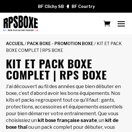
BF Clichy SB
🥊
BF Courtry
ACCUEIL
/
PACK BOXE - PROMOTION BOXE
/ KIT ET PACK
BOXE COMPLET | RPS BOXE
KIT ET PACK BOXE
COMPLET | RPS BOXE
J’ai découvert au fil des années que bien débuter en
boxe, c’est d’abord avoir les bons équipements. Nos
kits et packs regroupent tout ce qu’il faut : gants,
protections, accessoires et équipements essentiels
pour bien démarrer votre entraînement. Que vous
choisissiez un
kit boxe française savate
, un
kit de
boxe thaï
ou un pack complet pour débuter, vous