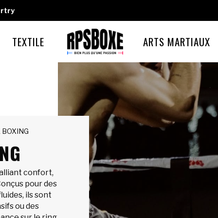
rtry
TEXTILE
ARTS MARTIAUX
K BOXING
ING
lliant confort,
Conçus pour des
uides, ils sont
sifs ou des
ance sur le ring.