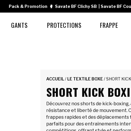
Pack & Promotion
🥊
Savate BF Clichy SB
|
Savate BF Cou
GANTS
PROTECTIONS
FRAPPE
ACCUEIL
/
LE TEXTILE BOXE
/ SHORT KIC
SHORT KICK BOX
Découvrez nos shorts de kick-boxing, a
résistance et liberté de mouvement. 
frappes rapides et des déplacements fl
parfaits pour des entraînements inten
compétitions, offrant style et perform