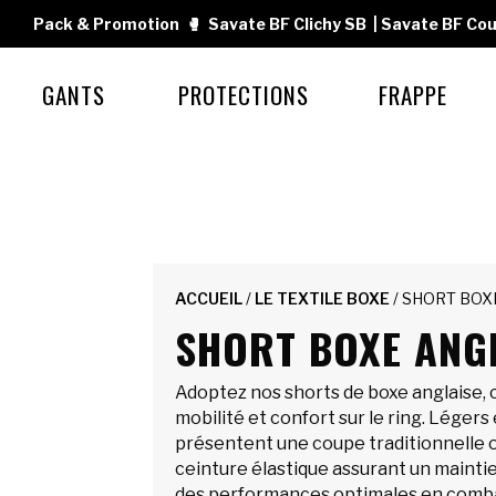
Pack & Promotion
🥊
Savate BF Clichy SB
|
Savate BF Cou
GANTS
PROTECTIONS
FRAPPE
ACCUEIL
/
LE TEXTILE BOXE
/ SHORT BOX
SHORT BOXE ANG
Adoptez nos shorts de boxe anglaise, 
mobilité et confort sur le ring. Légers e
présentent une coupe traditionnelle 
ceinture élastique assurant un maintien
des performances optimales en comb