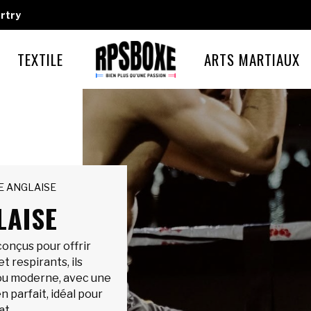
rtry
TEXTILE
ARTS MARTIAUX
E ANGLAISE
LAISE
conçus pour offrir
t respirants, ils
ou moderne, avec une
 parfait, idéal pour
at.