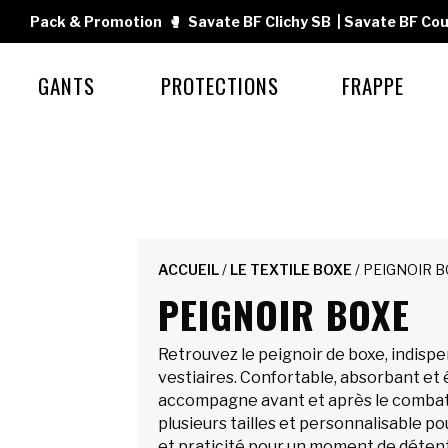
Pack & Promotion
🥊
Savate BF Clichy SB
|
Savate BF Cou
GANTS
PROTECTIONS
FRAPPE
ACCUEIL
/
LE TEXTILE BOXE
/ PEIGNOIR 
PEIGNOIR BOXE
Retrouvez le peignoir de boxe, indispe
vestiaires. Confortable, absorbant et é
accompagne avant et après le combat
plusieurs tailles et personnalisable pour 
et praticité pour un moment de détent