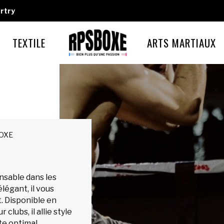
rtry
TEXTILE
ARTS MARTIAUX
BOXE
nsable dans les
légant, il vous
. Disponible en
clubs, il allie style
e optimal.