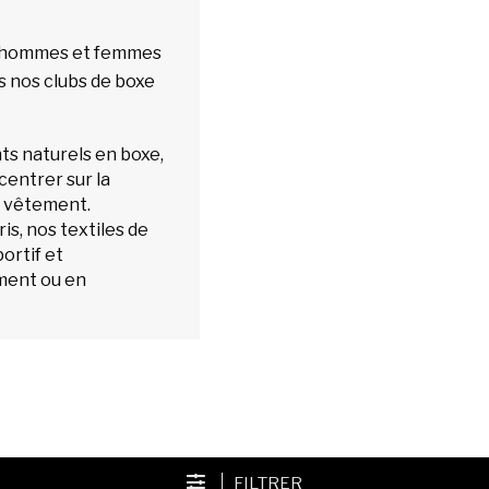
s hommes et femmes
ns nos clubs de boxe
s naturels en boxe,
entrer sur la
u vêtement.
ris, nos textiles de
ortif et
ement ou en
FILTRER