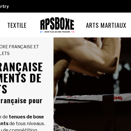
rtry
TEXTILE
ARTS MARTIAUX
BOXE FRANÇAISE ET
LETS
RANÇAISE
MENTS DE
TS
française pour
e de
tenues de boxe
nts
de tous niveaux.
ou de compétition