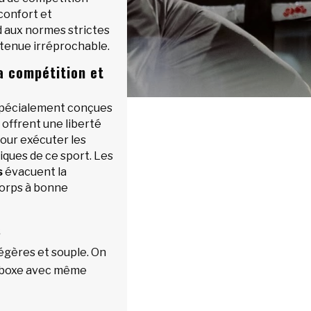
 confort et
 aux normes strictes
 tenue irréprochable.
a compétition et
 spécialement conçues
 offrent une liberté
our exécuter les
iques de ce sport. Les
s
évacuent la
corps à bonne
s
légères et souple. On
n boxe avec même