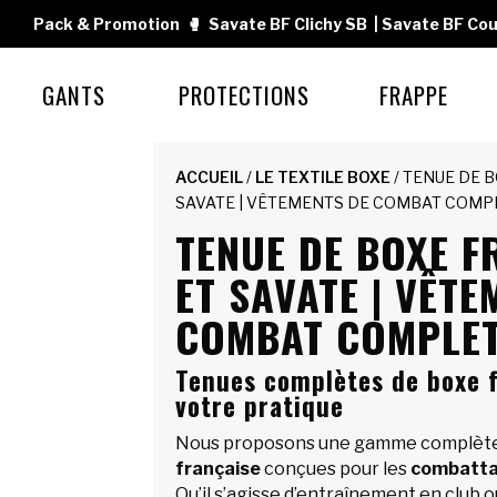
Pack & Promotion
🥊
Savate BF Clichy SB
|
Savate BF Cou
GANTS
PROTECTIONS
FRAPPE
ACCUEIL
/
LE TEXTILE BOXE
/ TENUE DE 
SAVATE | VÊTEMENTS DE COMBAT COMP
TENUE DE BOXE F
ET SAVATE | VÊTE
COMBAT COMPLE
Tenues complètes de boxe 
votre pratique
Nous proposons une gamme complèt
française
conçues pour les
combatta
Qu’il s’agisse d’entraînement en club 