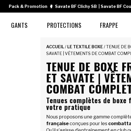
Pack & Promotion
🥊
Savate BF Clichy SB
|
Savate BF Cou
GANTS
PROTECTIONS
FRAPPE
ACCUEIL
/
LE TEXTILE BOXE
/ TENUE DE 
SAVATE | VÊTEMENTS DE COMBAT COMP
TENUE DE BOXE F
ET SAVATE | VÊTE
COMBAT COMPLE
Tenues complètes de boxe 
votre pratique
Nous proposons une gamme complèt
française
conçues pour les
combatta
Qu’il s’agisse d’entraînement en club 