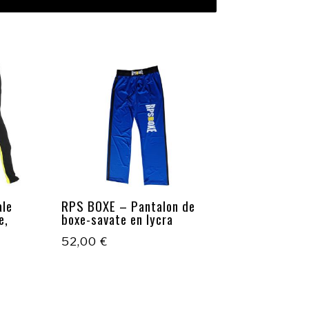
ale
RPS BOXE – Pantalon de
e,
boxe-savate en lycra
52,00
€