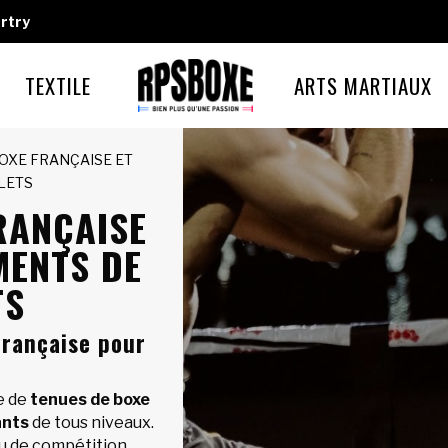
rtry
TEXTILE
ARTS MARTIAUX
BOXE FRANÇAISE ET
LETS
RANÇAISE
MENTS DE
TS
française pour
e de
tenues de boxe
nts
de tous niveaux.
ou de compétition