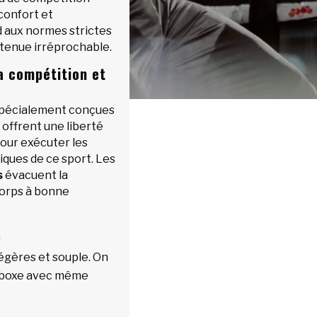
 confort et
 aux normes strictes
 tenue irréprochable.
a compétition et
 spécialement conçues
 offrent une liberté
our exécuter les
iques de ce sport. Les
s
évacuent la
corps à bonne
s
légères et souple. On
n boxe avec même