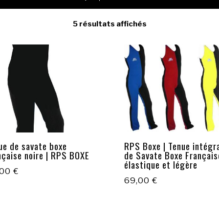
5 résultats affichés
ue de savate boxe
RPS Boxe | Tenue intégr
nçaise noire | RPS BOXE
de Savate Boxe Français
élastique et légère
,00
€
69,00
€