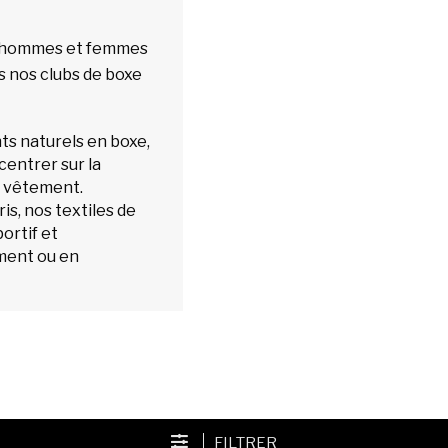
s hommes et femmes
ns nos clubs de boxe
s naturels en boxe,
entrer sur la
u vêtement.
ris, nos textiles de
ortif et
ement ou en
FILTRER