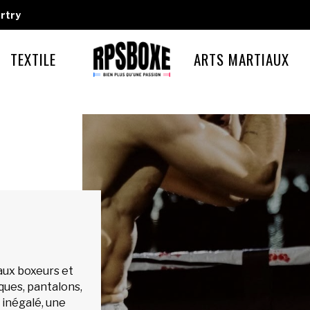
rtry
TEXTILE
ARTS MARTIAUX
aux boxeurs et
iques, pantalons,
 inégalé, une