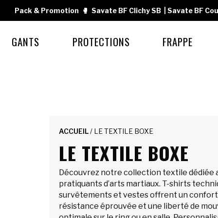
Pack & Promotion
🥊
Savate BF Clichy SB
|
Savate BF Cou
GANTS
PROTECTIONS
FRAPPE
ACCUEIL
/ LE TEXTILE BOXE
LE TEXTILE BOXE
Découvrez notre collection textile dédiée 
pratiquants d’arts martiaux. T-shirts techn
survêtements et vestes offrent un confort
résistance éprouvée et une liberté de m
optimale sur le ring ou en salle. Personnali