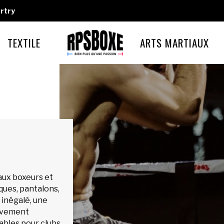
rtry
TEXTILE
ARTS MARTIAUX
aux boxeurs et
iques, pantalons,
 inégalé, une
ouvement
sables pour clubs.