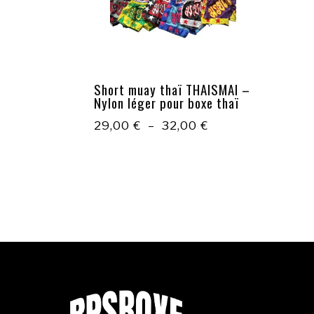
Short muay thaï THAISMAI –
Nylon léger pour boxe thaï
Plage
29,00
€
–
32,00
€
de
prix :
29,00 €
à
32,00 €