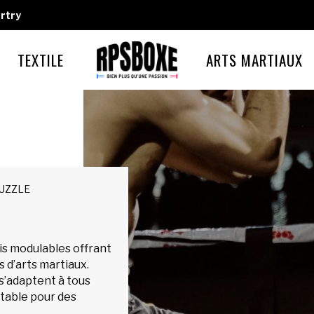
rtry
TEXTILE
ARTS MARTIAUX
PUZZLE
is modulables offrant
s d’arts martiaux.
s s’adaptent à tous
table pour des