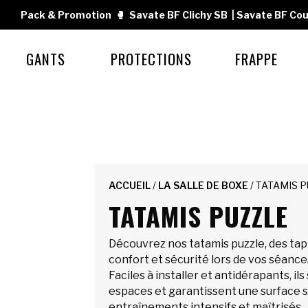
Pack & Promotion
🥊
Savate BF Clichy SB
|
Savate BF Cou
GANTS
PROTECTIONS
FRAPPE
ACCUEIL
/
LA SALLE DE BOXE
/ TATAMIS 
TATAMIS PUZZLE
Découvrez nos tatamis puzzle, des tap
confort et sécurité lors de vos séance
Faciles à installer et antidérapants, il
espaces et garantissent une surface s
entraînements intensifs et maîtrisés.