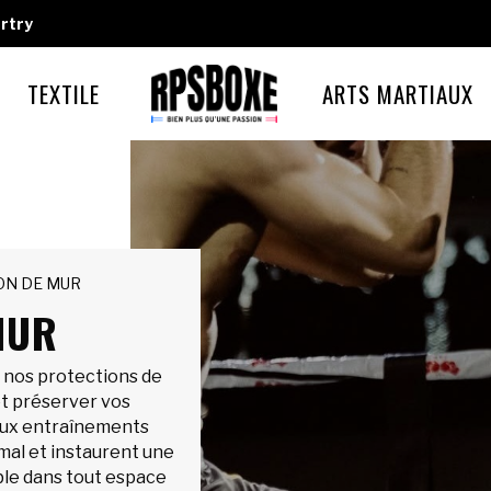
rtry
TEXTILE
ARTS MARTIAUX
ON DE MUR
MUR
c nos protections de
et préserver vos
aux entraînements
imal et instaurent une
le dans tout espace