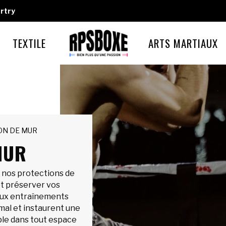
rtry
TEXTILE
ARTS MARTIAUX
ON DE MUR
MUR
c nos protections de
et préserver vos
aux entraînements
imal et instaurent une
le dans tout espace