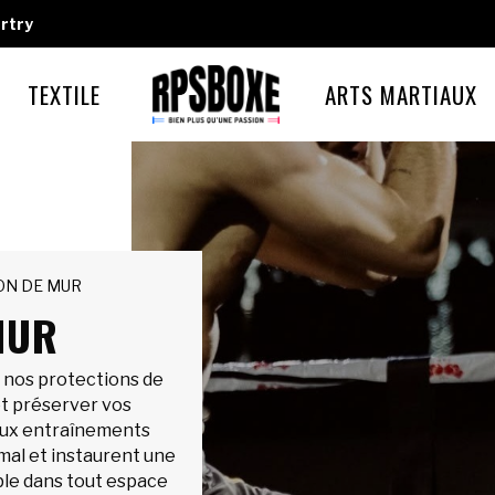
rtry
TEXTILE
ARTS MARTIAUX
ON DE MUR
MUR
c nos protections de
et préserver vos
aux entraînements
imal et instaurent une
le dans tout espace