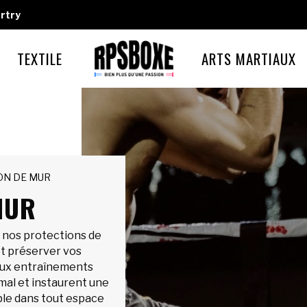
rtry
TEXTILE
ARTS MARTIAUX
ON DE MUR
MUR
c nos protections de
et préserver vos
aux entraînements
imal et instaurent une
le dans tout espace