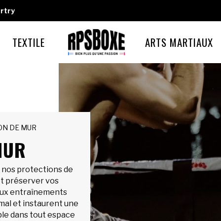
rtry
TEXTILE
ARTS MARTIAUX
ON DE MUR
MUR
c nos protections de
et préserver vos
aux entraînements
imal et instaurent une
le dans tout espace