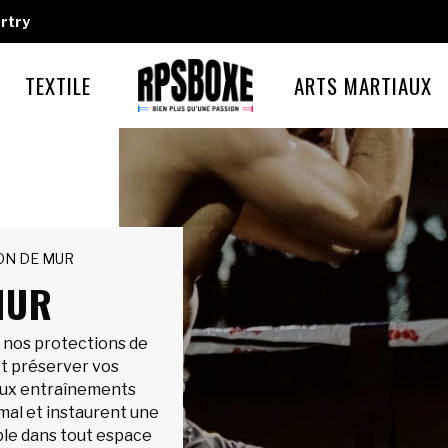
rtry
TEXTILE
ARTS MARTIAUX
ON DE MUR
MUR
c nos protections de
et préserver vos
aux entraînements
imal et instaurent une
le dans tout espace