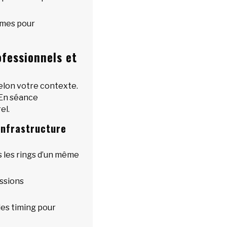
mmes pour
fessionnels et
elon votre contexte.
. En séance
el.
infrastructure
s les rings d’un même
ssions
des timing pour