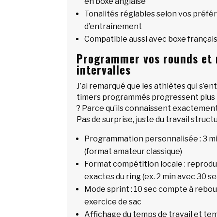
en boxe anglaise
Tonalités réglables selon vos préfé
d’entraînement
Compatible aussi avec boxe françai
Programmer vos rounds et m
intervalles
J’ai remarqué que les athlètes qui s’e
timers programmés progressent plus 
? Parce qu’ils connaissent exactement 
Pas de surprise, juste du travail struct
Programmation personnalisée : 3 min
(format amateur classique)
Format compétition locale : reprodu
exactes du ring (ex. 2 min avec 30 s
Mode sprint : 10 sec compte à rebo
exercice de sac
Affichage du temps de travail et te