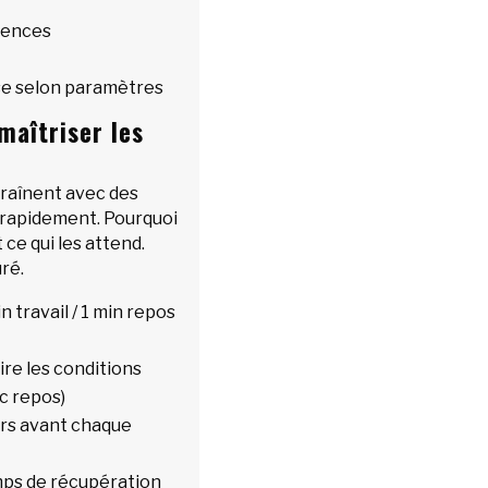
rences
se selon paramètres
aîtriser les
ntraînent avec des
rapidement. Pourquoi
ce qui les attend.
uré.
 travail / 1 min repos
ire les conditions
ec repos)
urs avant chaque
mps de récupération