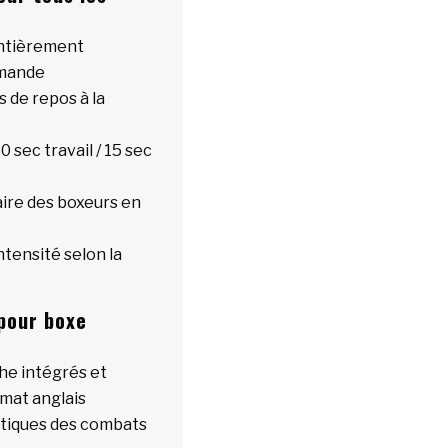
entièrement
mmande
 de repos à la
0 sec travail / 15 sec
aire des boxeurs en
ntensité selon la
 pour boxe
che intégrés et
mat anglais
ntiques des combats