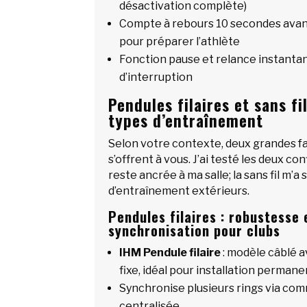
désactivation complète)
Compte à rebours 10 secondes avan
pour préparer l’athlète
Fonction pause et relance instanta
d’interruption
Pendules filaires et sans fi
types d’entraînement
Selon votre contexte, deux grandes fa
s’offrent à vous. J’ai testé les deux con
reste ancrée à ma salle; la sans fil m’a
d’entraînement extérieurs.
Pendules filaires : robustesse 
synchronisation pour clubs
IHM Pendule filaire
: modèle câblé a
fixe, idéal pour installation perman
Synchronise plusieurs rings via com
centralisée