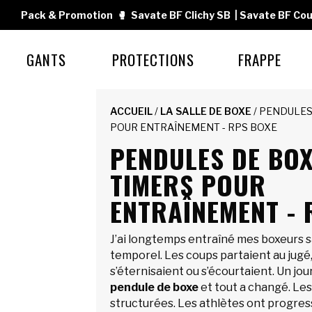
Pack & Promotion
🥊
Savate BF Clichy SB
|
Savate BF Cou
GANTS
PROTECTIONS
FRAPPE
ACCUEIL
/
LA SALLE DE BOXE
/ PENDULES
POUR ENTRAÎNEMENT - RPS BOXE
PENDULES DE BOX
TIMERS POUR
ENTRAÎNEMENT - 
J’ai longtemps entraîné mes boxeurs s
temporel. Les coups partaient au jugé,
s’éternisaient ou s’écourtaient. Un jour,
pendule de boxe
et tout a changé. Le
structurées. Les athlètes ont progress