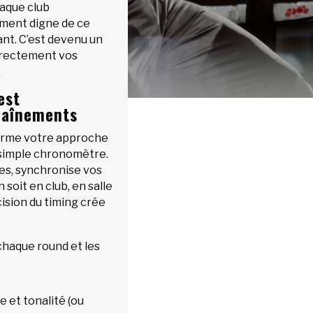
haque club
ement digne de ce
nt. C’est devenu un
rrectement vos
.
est
raînements
orme votre approche
n simple chronomètre.
ces, synchronise vos
 soit en club, en salle
ision du timing crée
haque round et les
 et tonalité (ou