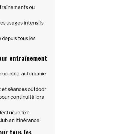
ntraînements ou
es usages intensifs
e depuis tous les
 pour entraînement
hargeable, autonomie
t et séances outdoor
our continuité lors
lectrique fixe
club en itinérance
our tous les