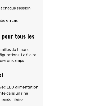
t chaque session
née en cas
l pour tous les
milles de timers
figurations. La filaire
 suivi en camps
et
vec LED, alimentation
ente dans un ring
mande filaire