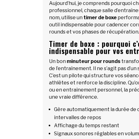
Aujourd’hui, je comprends pourquoi c
professionnel, chaque salle d’entraîn
nom, utilise un
timer de boxe
performa
outil indispensable pour cadencer co
rounds et vos phases de récupération
Timer de boxe : pourquoi c’
indispensable pour vos ent
Un bon
minuteur pour rounds
transf
de l’entraînement. Il ne s’agit pas d’u
C’est un pilote qui structure vos séan
athlètes et renforce la discipline. Qu’on
ou en entraînement personnel, la préc
une vraie différence.
Gère automatiquement la durée de c
intervalles de repos
Affichage du temps restant
Signaux sonores réglables en volume