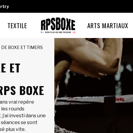
rtry
TEXTILE
ARTS MARTIAUX
 DE BOXE ET TIMERS
E ET
RPS BOXE
ans vrai repère
 les rounds
 j’ai investi dans une
s séances se sont
é plus vite.