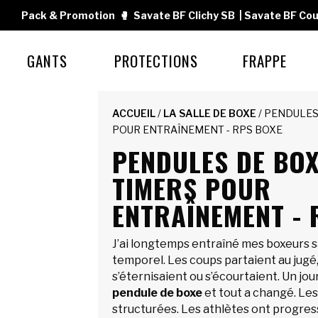
Pack & Promotion
🥊
Savate BF Clichy SB
|
Savate BF Cou
GANTS
PROTECTIONS
FRAPPE
ACCUEIL
/
LA SALLE DE BOXE
/ PENDULES
POUR ENTRAÎNEMENT - RPS BOXE
PENDULES DE BOX
TIMERS POUR
ENTRAÎNEMENT - 
J’ai longtemps entraîné mes boxeurs s
temporel. Les coups partaient au jugé,
s’éternisaient ou s’écourtaient. Un jour,
pendule de boxe
et tout a changé. Le
structurées. Les athlètes ont progress