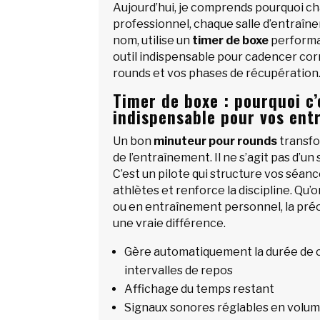
Aujourd’hui, je comprends pourquoi c
professionnel, chaque salle d’entraîn
nom, utilise un
timer de boxe
performa
outil indispensable pour cadencer co
rounds et vos phases de récupération
Timer de boxe : pourquoi c’
indispensable pour vos ent
Un bon
minuteur pour rounds
transf
de l’entraînement. Il ne s’agit pas d’u
C’est un pilote qui structure vos séan
athlètes et renforce la discipline. Qu’on
ou en entraînement personnel, la préc
une vraie différence.
Gère automatiquement la durée de c
intervalles de repos
Affichage du temps restant
Signaux sonores réglables en volume