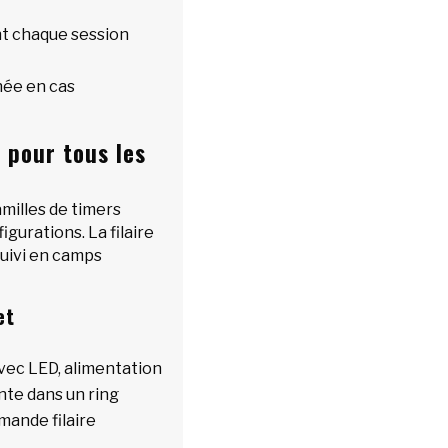
t chaque session
née en cas
l pour tous les
milles de timers
figurations. La filaire
 suivi en camps
et
vec LED, alimentation
ente dans un ring
mande filaire