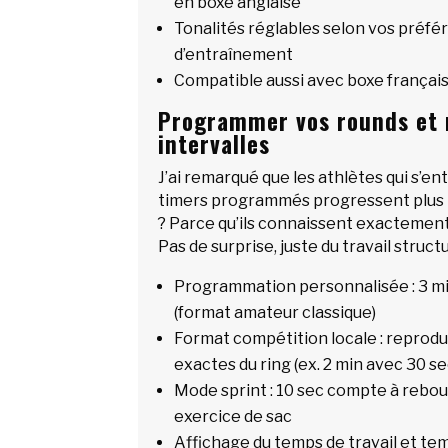
en boxe anglaise
Tonalités réglables selon vos préfé
d’entraînement
Compatible aussi avec boxe françai
Programmer vos rounds et m
intervalles
J’ai remarqué que les athlètes qui s’e
timers programmés progressent plus 
? Parce qu’ils connaissent exactement 
Pas de surprise, juste du travail struct
Programmation personnalisée : 3 min
(format amateur classique)
Format compétition locale : reprodu
exactes du ring (ex. 2 min avec 30 s
Mode sprint : 10 sec compte à rebo
exercice de sac
Affichage du temps de travail et te