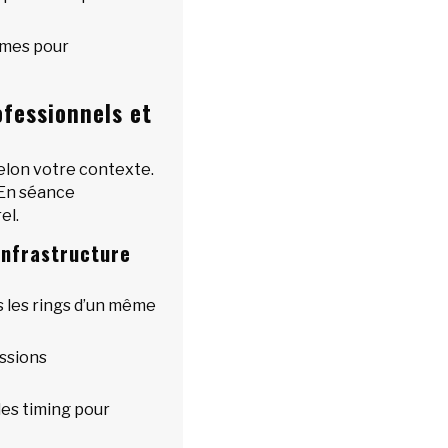
mmes pour
fessionnels et
elon votre contexte.
. En séance
el.
infrastructure
s les rings d’un même
ssions
des timing pour