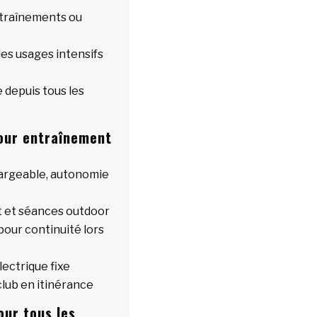
ntraînements ou
es usages intensifs
e depuis tous les
 pour entraînement
hargeable, autonomie
t et séances outdoor
our continuité lors
lectrique fixe
club en itinérance
our tous les