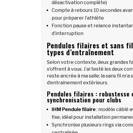
désactivation complète)
Compte à rebours 10 secondes avan
pour préparer l’athlète
Fonction pause et relance instanta
d’interruption
Pendules filaires et sans fi
types d’entraînement
Selon votre contexte, deux grandes fa
s’offrent à vous. J’ai testé les deux con
reste ancrée à ma salle; la sans fil m’a
d’entraînement extérieurs.
Pendules filaires : robustesse 
synchronisation pour clubs
IHM Pendule filaire
: modèle câblé a
fixe, idéal pour installation perman
Synchronise plusieurs rings via com
centralisée