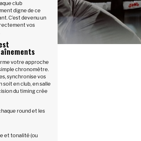
haque club
ement digne de ce
nt. C’est devenu un
rrectement vos
.
est
raînements
orme votre approche
n simple chronomètre.
ces, synchronise vos
 soit en club, en salle
ision du timing crée
haque round et les
 et tonalité (ou