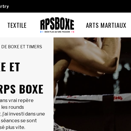
rtry
TEXTILE
ARTS MARTIAUX
 DE BOXE ET TIMERS
E ET
RPS BOXE
ans vrai repère
 les rounds
 j’ai investi dans une
s séances se sont
é plus vite.