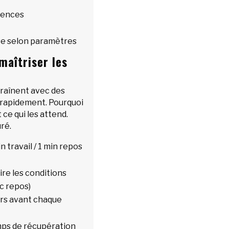
rences
se selon paramètres
aîtriser les
ntraînent avec des
rapidement. Pourquoi
ce qui les attend.
uré.
 travail / 1 min repos
ire les conditions
ec repos)
urs avant chaque
mps de récupération